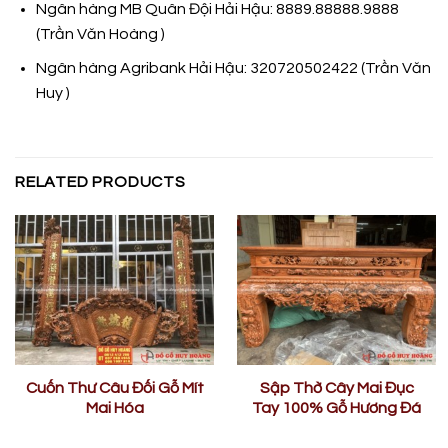
Ngân hàng MB Quân Đội Hải Hậu: 8889.88888.9888
(Trần Văn Hoàng )
Ngân hàng Agribank Hải Hậu: 320720502422 (Trần Văn
Huy )
RELATED PRODUCTS
Cuốn Thư Câu Đối Gỗ Mít
Sập Thờ Cây Mai Đục
Mai Hóa
Tay 100% Gỗ Hương Đá