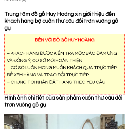
REVIEWS (0)
Trung tâm đồ gỗ Huy Hoàng xin giới thiệu đến
khách hàng bộ cuốn thư câu đối trơn vuông gỗ
gụ
ĐẾN VỚI ĐỒ GỖ HUY HOÀNG
– KHÁCH HÀNG ĐƯỢC KIỂM TRA MỘC BẢO ĐẢM ƯNG
VÀ ĐỒNG Ý, CƠ SỞ MỚI HOÀN THIỆN
– CƠ SỞ LUÔN MONG MUỐN KHÁCH QUA TRỰC TIẾP
ĐỂ XEM HÀNG VÀ TRAO ĐỔI TRỰC TIẾP
– CHÚNG TÔI NHẬN ĐẶT HÀNG THEO YÊU CẦU
Hình ảnh chi tiết của sản phẩm cuốn thư câu đối
trơn vuông gỗ gụ