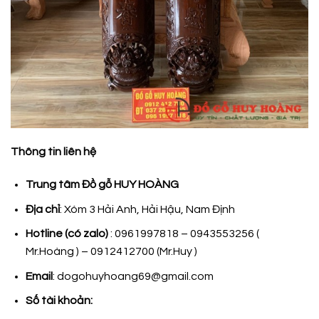
Thông tin liên hệ
Trung tâm Đồ gỗ HUY HOÀNG
Địa chỉ
: Xóm 3 Hải Anh, Hải Hậu, Nam Định
Hotline (có zalo)
: 0961997818 – 0943553256 (
Mr.Hoàng ) – 0912412700 (Mr.Huy )
Email
: dogohuyhoang69@gmail.com
Số tài khoản: