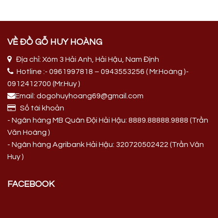
VỀ ĐỒ GỖ HUY HOÀNG
Địa chỉ: Xóm 3 Hải Anh, Hải Hậu, Nam Định
Hotline :- 0961997818 – 0943553256 ( Mr.Hoàng )-
0912412700 (Mr.Huy )
Email: dogohuyhoang69@gmail.com
Số tài khoản
- Ngân hàng MB Quân Đội Hải Hậu: 8889.88888.9888 (Trần
Văn Hoàng )
- Ngân hàng Agribank Hải Hậu: 320720502422 (Trần Văn
Huy )
FACEBOOK