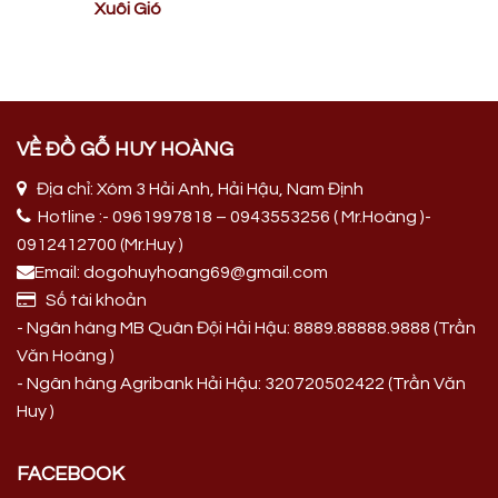
Xuôi Gió
VỀ ĐỒ GỖ HUY HOÀNG
Địa chỉ: Xóm 3 Hải Anh, Hải Hậu, Nam Định
Hotline :- 0961997818 – 0943553256 ( Mr.Hoàng )-
0912412700 (Mr.Huy )
Email: dogohuyhoang69@gmail.com
Số tài khoản
- Ngân hàng MB Quân Đội Hải Hậu: 8889.88888.9888 (Trần
Văn Hoàng )
- Ngân hàng Agribank Hải Hậu: 320720502422 (Trần Văn
Huy )
FACEBOOK