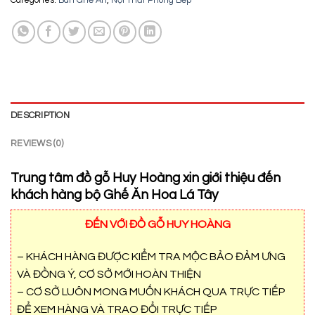
Categories:
Bàn Ghế Ăn
,
Nội Thất Phòng Bếp
DESCRIPTION
REVIEWS (0)
Trung tâm đồ gỗ Huy Hoàng xin giới thiệu đến
khách hàng bộ Ghế Ăn Hoa Lá Tây
ĐẾN VỚI ĐỒ GỖ HUY HOÀNG
– KHÁCH HÀNG ĐƯỢC KIỂM TRA MỘC BẢO ĐẢM ƯNG
VÀ ĐỒNG Ý, CƠ SỞ MỚI HOÀN THIỆN
– CƠ SỞ LUÔN MONG MUỐN KHÁCH QUA TRỰC TIẾP
ĐỂ XEM HÀNG VÀ TRAO ĐỔI TRỰC TIẾP