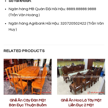
Số tài khoản:
Ngân hàng MB Quân Đội Hải Hậu: 8889.88888.9888
(Trần Văn Hoàng )
Ngân hàng Agribank Hải Hậu: 320720502422 (Trần Văn
Huy )
RELATED PRODUCTS
Ghế Ăn Cây Đàn Mặt
Ghế Ăn Hoa Lá Tây Mặt
Bàn Đục Thuận Buồm
Liền Đục 2 Mặt