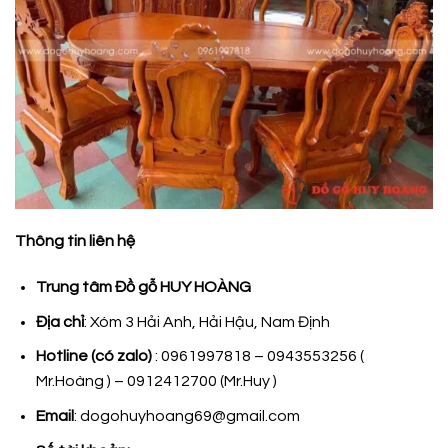
Thông tin liên hệ
Trung tâm Đồ gỗ HUY HOÀNG
Địa chỉ
: Xóm 3 Hải Anh, Hải Hậu, Nam Định
Hotline (có zalo)
: 0961997818 – 0943553256 (
Mr.Hoàng ) – 0912412700 (Mr.Huy )
Email
: dogohuyhoang69@gmail.com